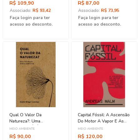
(1930-1966)
R$ 109,90
R$ 87,00
Associado:
R$ 93,42
Associado:
R$ 73,95
Faça login para ter
Faça login para ter
acesso ao desconto.
acesso ao desconto.
Qual O Valor Da
Capital Fóssil: A Ascensão
Natureza?: Uma
Do Motor A Vapor E As
Introdução À Ética
Raízes Do Aquecimento
MEIO AMBIENTE
MEIO AMBIENTE
Ambiental
Global
R$ 90,00
R$ 120,00