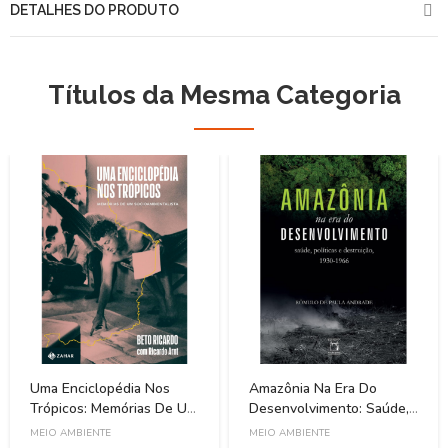
DETALHES DO PRODUTO
Títulos da Mesma Categoria
Uma Enciclopédia Nos
Amazônia Na Era Do
Trópicos: Memórias De Um
Desenvolvimento: Saúde,
Socioambientalista
Políticas E Destruição
MEIO AMBIENTE
MEIO AMBIENTE