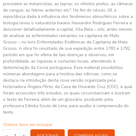
procedem as melancolias, as lepras, os vômitos pretos, as câmaras
de sangue, as febres ardentes etc". No fim do século 18, a
importância dada à influência dos fenômenos atmosféricos sobre a
biologia levou o naturalista baiano Alexandre Rodrigues Ferreira a
descrever detalhadamente a capital, Vila Bela – isto, antes mesmo
de analisar as enfermidades reinantes na capitania do Mato
Grosso -, no livro Enfermidades Endêmicas da Capitania de Mato
Grosso. A obra foi resultado de sua expedição entre 1783 e 1792,
período em que foi vítima de tais doenças e observou, em
profundidade, as riquezas e costumes locais, atendendo à
determinação da Coroa portuguesa. Esse material possibilitou
inúmeras abordagens para a história das ciências, como se
destaca na introdução desta nova versão organizada pela
historiadora Ângela Pôrto, da Casa de Oswaldo Cruz (COC), à qual
foram acrescidos três estudos, os quais circunstanciam e ilustram
o texto de Ferreira, além de um glossário, produzido pela
professora Edméa Souto de Lima, para auxílio à compreensão do
texto.
Últimos itens em estoque
ADICIONAR
COMPRAR AGORA