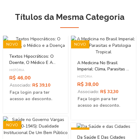
Títulos da Mesma Categoria
NOVO
NOVO
Textos Hipocráticos: O
Doente, O Médico E A
A Medicina No Brasil
Doença
Imperial: Clima, Parasitas E
HISTÓRIA
Patologia Tropical
R$ 46,00
HISTÓRIA
R$ 38,00
Associado:
R$ 39,10
Associado:
R$ 32,30
Faça login para ter
acesso ao desconto.
Faça login para ter
acesso ao desconto.
NOVO
NOVO
Da Saúde E Das Cidades