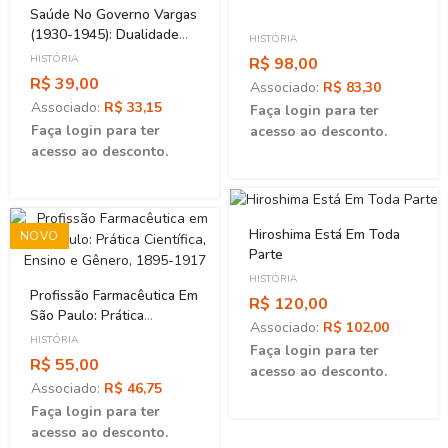
Saúde No Governo Vargas
(1930-1945): Dualidade
HISTÓRIA
Institucional De Um Bem
HISTÓRIA
R$ 98,00
Público
R$ 39,00
Associado:
R$ 83,30
Associado:
R$ 33,15
Faça login para ter
Faça login para ter
acesso ao desconto.
acesso ao desconto.
Hiroshima Está Em Toda
NOVO
Parte
HISTÓRIA
Profissão Farmacêutica Em
R$ 120,00
São Paulo: Prática
Associado:
R$ 102,00
Científica, Ensino E
HISTÓRIA
Faça login para ter
Gênero, 1895-1917
R$ 55,00
acesso ao desconto.
Associado:
R$ 46,75
Faça login para ter
acesso ao desconto.