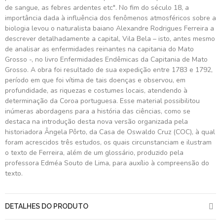
de sangue, as febres ardentes etc". No fim do século 18, a
importância dada à influência dos fenômenos atmosféricos sobre a
biologia levou o naturalista baiano Alexandre Rodrigues Ferreira a
descrever detalhadamente a capital, Vila Bela – isto, antes mesmo
de analisar as enfermidades reinantes na capitania do Mato
Grosso -, no livro Enfermidades Endêmicas da Capitania de Mato
Grosso. A obra foi resultado de sua expedição entre 1783 e 1792,
período em que foi vítima de tais doenças e observou, em
profundidade, as riquezas e costumes locais, atendendo à
determinação da Coroa portuguesa. Esse material possibilitou
inúmeras abordagens para a história das ciências, como se
destaca na introdução desta nova versão organizada pela
historiadora Ângela Pôrto, da Casa de Oswaldo Cruz (COC), à qual
foram acrescidos três estudos, os quais circunstanciam e ilustram
o texto de Ferreira, além de um glossário, produzido pela
professora Edméa Souto de Lima, para auxílio à compreensão do
texto.
DETALHES DO PRODUTO