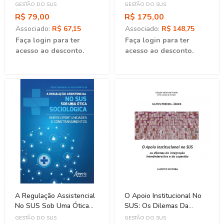
Evidências E Experiências
Futuro
GESTÃO DO SUS
GESTÃO DO SUS
Do SUS
R$ 79,00
R$ 175,00
Associado:
R$ 67,15
Associado:
R$ 148,75
Faça login para ter
Faça login para ter
acesso ao desconto.
acesso ao desconto.
A Regulação Assistencial
O Apoio Institucional No
No SUS Sob Uma Ótica
SUS: Os Dilemas Da
Sociológica: Entre
Integração Interfederativa
GESTÃO DO SUS
GESTÃO DO SUS