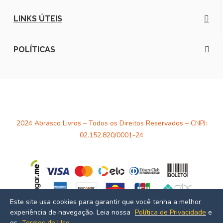
LINKS ÚTEIS
POLÍTICAS
2024 Abrasco Livros – Todos os Direitos Reservados – CNPJ:
02.152.820/0001-24
Este site usa cookies para garantir que você tenha a melhor
experiência de navegação. Leia nossa
Política de Privacidade
e
Desenvolvido por
Estúdio Massa
os
Termos de Uso
.