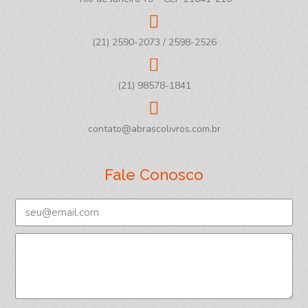
(21) 2590-2073 / 2598-2526
(21) 98578-1841
contato@abrascolivros.com.br
Fale Conosco