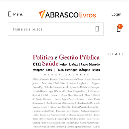
Menu
Login
0
ESGOTADO