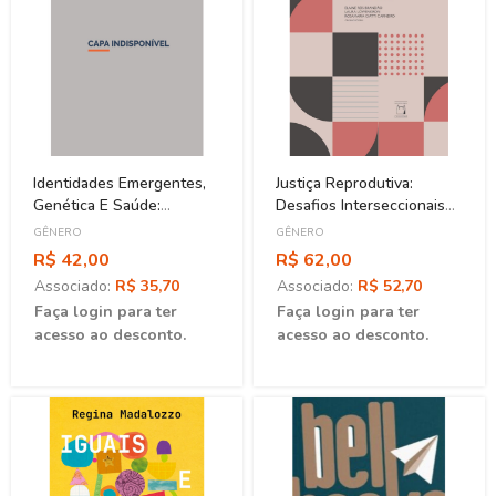
Identidades Emergentes,
Justiça Reprodutiva:
Genética E Saúde:
Desafios Interseccionais
Perspectivas
Na Saúde Coletiva
GÊNERO
GÊNERO
Antropológicas
R$ 42,00
R$ 62,00
Associado:
R$ 35,70
Associado:
R$ 52,70
Faça login para ter
Faça login para ter
acesso ao desconto.
acesso ao desconto.