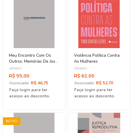
Meu Encontro Com Os
Violência Política Contra
Outros: Memórias De José
As Mulheres
De Albuquerque, Pioneiro
GÊNERO
GÊNERO
Da Sexologia No Brasil
R$ 55,00
R$ 62,00
Associado:
R$ 46,75
Associado:
R$ 52,70
Faça login para ter
Faça login para ter
acesso ao desconto.
acesso ao desconto.
NOVO