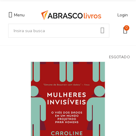
Menu
Login
0
ESGOTADO