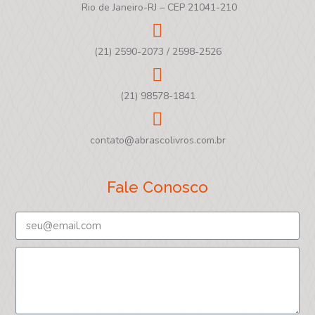
Rio de Janeiro-RJ – CEP 21041-210
(21) 2590-2073 / 2598-2526
(21) 98578-1841
contato@abrascolivros.com.br
Fale Conosco