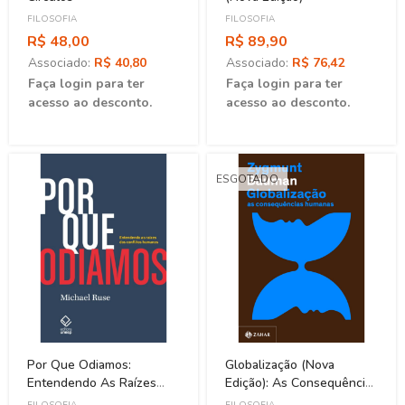
FILOSOFIA
FILOSOFIA
R$ 48,00
R$ 89,90
Associado:
R$ 40,80
Associado:
R$ 76,42
Faça login para ter
Faça login para ter
acesso ao desconto.
acesso ao desconto.
ESGOTADO
Por Que Odiamos:
Globalização (Nova
Entendendo As Raízes
Edição): As Consequências
Dos Conflitos Humanos
Humana
FILOSOFIA
FILOSOFIA