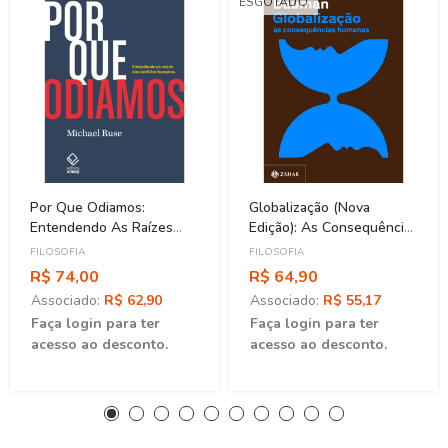
ESGOTADO
Por Que Odiamos:
Globalização (Nova
Entendendo As Raízes
Edição): As Consequências
Dos Conflitos Humanos
Humana
FILOSOFIA
FILOSOFIA
R$ 74,00
R$ 64,90
Associado:
R$ 62,90
Associado:
R$ 55,17
Faça login para ter
Faça login para ter
acesso ao desconto.
acesso ao desconto.