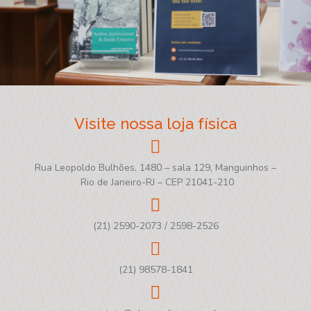
Visite nossa loja física
Rua Leopoldo Bulhões, 1480 – sala 129, Manguinhos –
Rio de Janeiro-RJ – CEP 21041-210
(21) 2590-2073 / 2598-2526
(21) 98578-1841