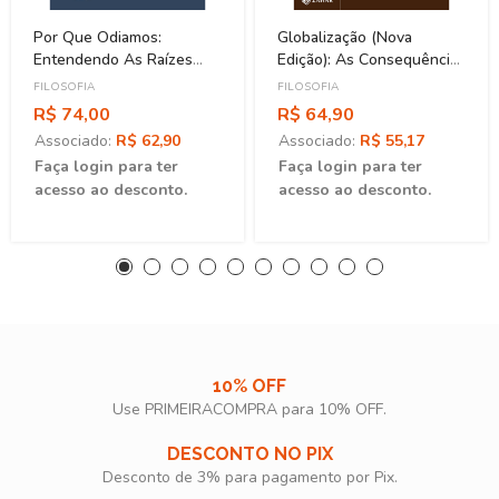
Por Que Odiamos:
Globalização (Nova
Entendendo As Raízes
Edição): As Consequências
Dos Conflitos Humanos
Humana
FILOSOFIA
FILOSOFIA
R$ 74,00
R$ 64,90
Associado:
R$ 62,90
Associado:
R$ 55,17
Faça login para ter
Faça login para ter
acesso ao desconto.
acesso ao desconto.
10% OFF
Use PRIMEIRACOMPRA para 10% OFF.​
DESCONTO NO PIX
Desconto de 3% para pagamento por Pix.