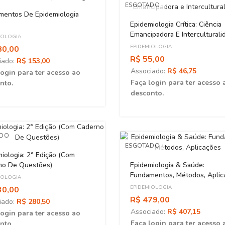
ADO
ESGOTADO
mentos De Epidemiologia
Epidemiologia Crítica: Ciência
Emancipadora E Interculturali
IOLOGIA
EPIDEMIOLOGIA
80,00
R$ 55,00
iado:
R$ 153,00
Associado:
R$ 46,75
login para ter acesso ao
Faça login para ter acesso 
nto.
desconto.
ADO
ESGOTADO
iologia: 2° Edição (Com
Epidemiologia & Saúde:
no De Questões)
Fundamentos, Métodos, Aplic
IOLOGIA
EPIDEMIOLOGIA
30,00
R$ 479,00
iado:
R$ 280,50
Associado:
R$ 407,15
login para ter acesso ao
Faça login para ter acesso 
nto.