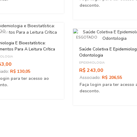
desconto.
ADO
ESGOTADO
iologia E Bioestatística:
Saúde Coletiva E Epidemiolog
entos Para A Leitura Crítica
Odontologia
IOLOGIA
EPIDEMIOLOGIA
53,00
R$ 243,00
iado:
R$ 130,05
Associado:
R$ 206,55
login para ter acesso ao
Faça login para ter acesso 
nto.
desconto.