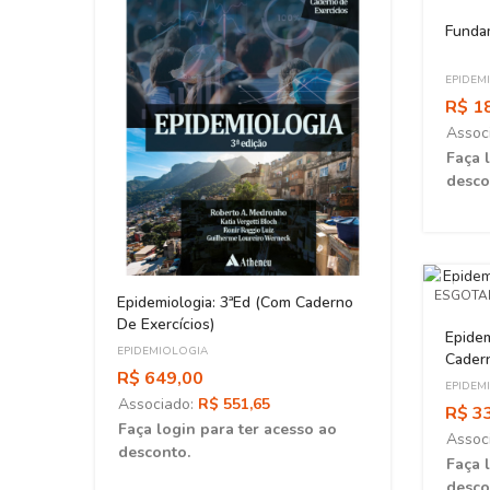
ESGOT
Funda
EPIDEM
R$ 1
Assoc
Faça 
desco
ESGOT
érito
Epidemiologia: 3ªEd (Com Caderno
De Exercícios)
Epidem
EPIDEMIOLOGIA
Cader
R$ 649,00
EPIDEM
Associado:
R$ 551,65
R$ 3
ao
Faça login para ter acesso ao
Assoc
desconto.
Faça 
desco