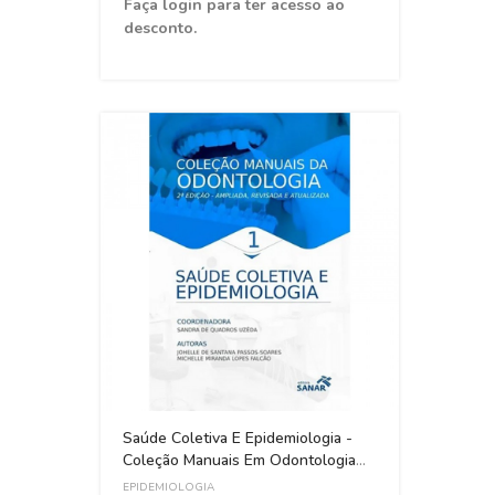
Faça login para ter acesso ao
Faça 
desconto.
desc
ESGOT
Saúde Coletiva E Epidemiologia -
Epide
Coleção Manuais Em Odontologia
Antro
Vol. 01
EPIDEMIOLOGIA
EPIDE