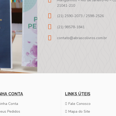
Manguinhos – Rio de Janeiro-RJ – C
21041-210
(21) 2590-2073 / 2598-2526
(21) 98578-1841
contato@abrascolivros.com.br
NHA CONTA
LINKS ÚTEIS
inha Conta
Fale Conosco
eus Pedidos
Mapa do Site