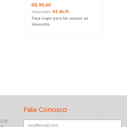
R$ 95,00
R$ 4
Associado:
R$ 80,75
Asso
Faça login para ter acesso ao
Faça 
desconto.
desc
Fale Conosco
 129,