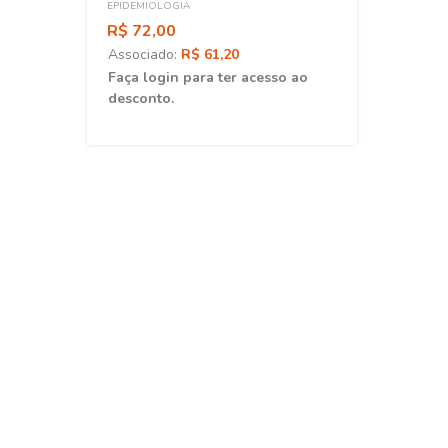
Uma Civilização Doentia
ao
EPIDEMIOLOGIA
R$ 72,00
Associado:
R$ 61,20
Faça login para ter acesso ao
desconto.