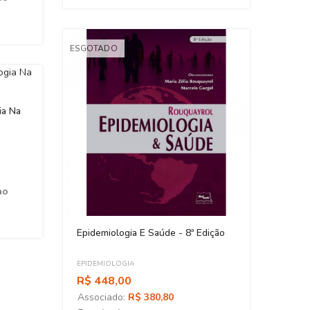
ESGOTADO
ia Na
ao
Epidemiologia E Saúde - 8ª Edição
Epide
Coinf
EPIDEMIOLOGIA
EPIDE
R$ 448,00
R$ 5
Associado:
R$ 380,80
Asso