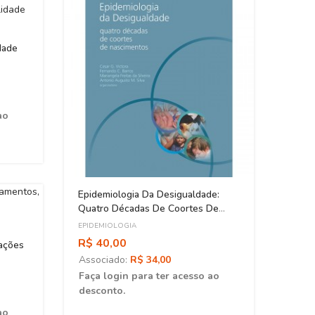
dade
ao
Epidemiologia Da Desigualdade:
Velho
Quatro Décadas De Coortes De
Brasi
Nascimentos
EPIDEMIOLOGIA
EPIDE
R$ 40,00
R$ 7
ações
Associado:
R$ 34,00
Asso
Faça login para ter acesso ao
Faça 
desconto.
desc
ao