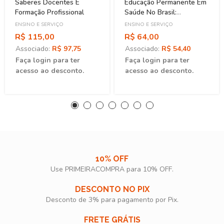
Saberes Docentes E
Educação Permanente Em
Formação Profissional
Saúde No Brasil:
Contribuição Para A
ENSINO E SERVIÇO
ENSINO E SERVIÇO
Compreensão E Crítica
R$ 115,00
R$ 64,00
Associado:
R$ 97,75
Associado:
R$ 54,40
Faça login para ter
Faça login para ter
acesso ao desconto.
acesso ao desconto.
10% OFF
Use PRIMEIRACOMPRA para 10% OFF.​
DESCONTO NO PIX
Desconto de 3% para pagamento por Pix.
FRETE GRÁTIS