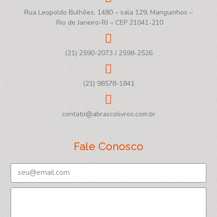
Rua Leopoldo Bulhões, 1480 – sala 129, Manguinhos –
Rio de Janeiro-RJ – CEP 21041-210
(21) 2590-2073 / 2598-2526
(21) 98578-1841
contato@abrascolivros.com.br
Fale Conosco