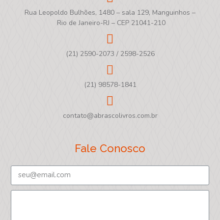
Rua Leopoldo Bulhões, 1480 – sala 129, Manguinhos –
Rio de Janeiro-RJ – CEP 21041-210
(21) 2590-2073 / 2598-2526
(21) 98578-1841
contato@abrascolivros.com.br
Fale Conosco