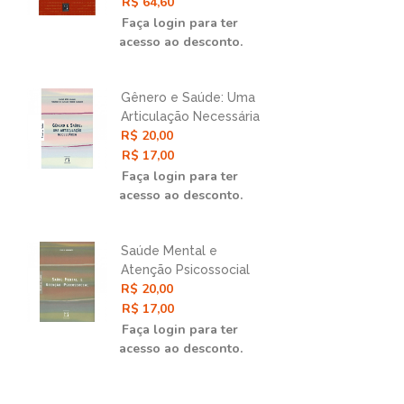
Abordagem Gráfica e
R$ 64,60
R$ 
Contrafatual
Faça login para ter
Faç
acesso ao desconto.
ace
Gênero e Saúde: Uma
Epi
Articulação Necessária
Des
R$ 20,00
R$ 
e
Déc
R$ 17,00
Nas
R$ 
Faça login para ter
Faç
acesso ao desconto.
ace
Saúde Mental e
Epi
e
Atenção Psicossocial
Ciê
R$ 20,00
R$ 
Int
R$ 17,00
R$ 
Faça login para ter
Faç
acesso ao desconto.
ace