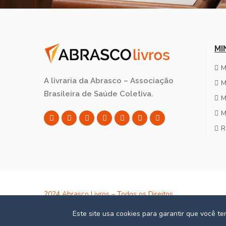
MI
M
A livraria da Abrasco – Associação
M
Brasileira de Saúde Coletiva.
M
M
R
2024 Abrasco Livros – Todos os Direitos
Reservados – CNPJ: 02.152.820/0001-24
Este site usa cookies para garantir que você t