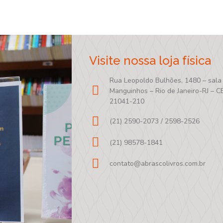
Visite nossa loja física
Rua Leopoldo Bulhões, 1480 – sala
Manguinhos – Rio de Janeiro-RJ – C
21041-210
(21) 2590-2073 / 2598-2526
(21) 98578-1841
contato@abrascolivros.com.br