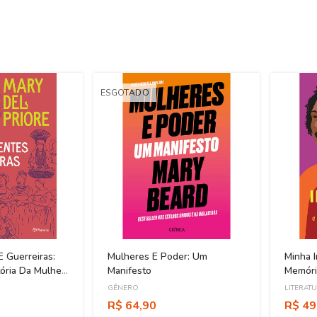
ESGOTADO
 Guerreiras:
Mulheres E Poder: Um
Minha I
ória Da Mulher
Manifesto
Memóri
500 A 2000
Mariell
GÊNERO
LITERAT
R$ 64,90
R$ 49