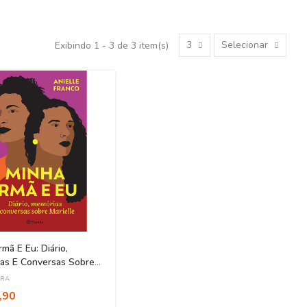
3
Selecionar
Exibindo 1 - 3 de 3 item(s)
rmã E Eu: Diário,
as E Conversas Sobre
e
URA
,90