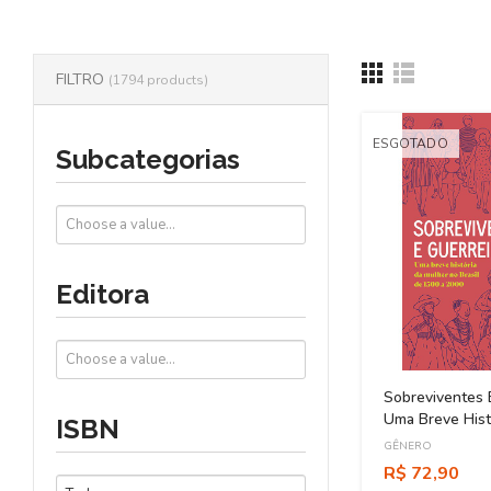
FILTRO
(1794 products)
ESGOTADO
Subcategorias
Editora
Sobreviventes E
Uma Breve Hist
ISBN
No Brasil De 1
GÊNERO
R$ 72,90