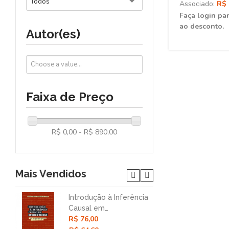
Todos
Associado:
R$ 
Faça login par
ao desconto.
Autor(es)
Faixa de Preço
R$ 0,00 - R$ 890,00
Mais Vendidos
Introdução à Inferência
Nar
Causal em
Col
R$ 76,00
R$ 
Epidemiologia: Uma
Mét