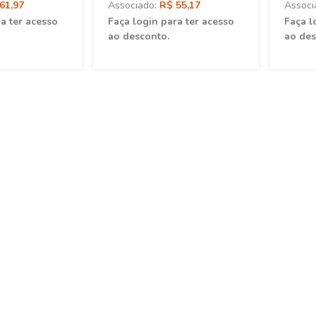
61,97
Associado:
R$ 55,17
Associ
a ter acesso
Faça login para ter acesso
Faça l
ao desconto.
ao des
rativas em Saúde
Introdução à Inferência
etiva: Memória,
Causal em
20,00
R$ 76,00
odo e Discurso
Epidemiologia: Uma