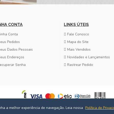
NHA CONTA
LINKS ÚTEIS
inha Conta
Fale Conosco
eus Pedidos
Mapa do Site
eus Dados Pessoais
Mais Vendidos
eus Endereços
Novidades e Lançamentos
ecuperar Senha
Rastrear Pedido
enha a melhor experiência de navegação. Leia nossa
Política de Privac