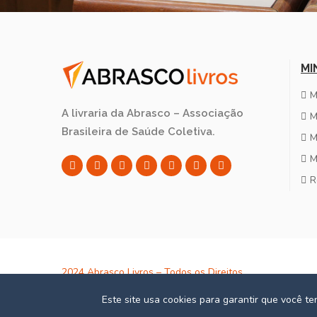
MI
M
A livraria da Abrasco – Associação
M
Brasileira de Saúde Coletiva.
M
M
R
2024 Abrasco Livros – Todos os Direitos
Reservados – CNPJ: 02.152.820/0001-24
Este site usa cookies para garantir que você t