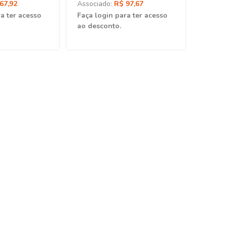
67,92
Associado:
R$ 97,67
a ter acesso
Faça login para ter acesso
ao desconto.
rativas em Saúde
Introdução à Inferência
etiva: Memória,
Causal em
20,00
R$ 76,00
odo e Discurso
Epidemiologia: Uma