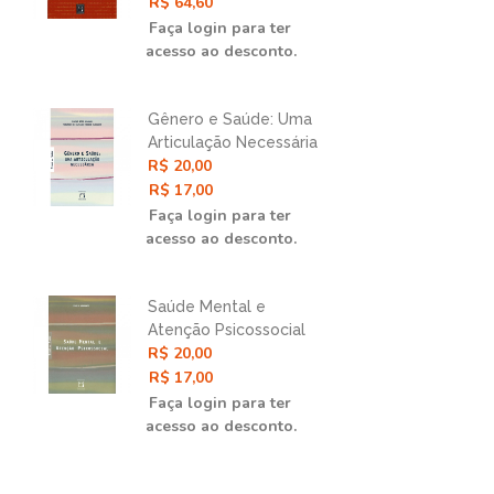
Abordagem Gráfica e
R$ 64,60
R$ 
Contrafatual
Faça login para ter
Faç
acesso ao desconto.
ace
Gênero e Saúde: Uma
Epi
Articulação Necessária
Des
R$ 20,00
R$ 
e
Déc
R$ 17,00
Nas
R$ 
Faça login para ter
Faç
acesso ao desconto.
ace
Saúde Mental e
Epi
e
Atenção Psicossocial
Ciê
R$ 20,00
R$ 
Int
R$ 17,00
R$ 
Faça login para ter
Faç
acesso ao desconto.
ace