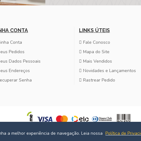
NHA CONTA
LINKS ÚTEIS
inha Conta
Fale Conosco
eus Pedidos
Mapa do Site
eus Dados Pessoais
Mais Vendidos
eus Endereços
Novidades e Lançamentos
ecuperar Senha
Rastrear Pedido
enha a melhor experiência de navegação. Leia nossa
Política de Privac