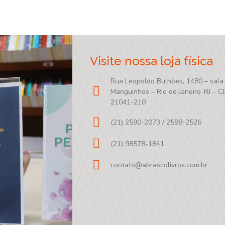
Visite nossa loja física
Rua Leopoldo Bulhões, 1480 – sala
Manguinhos – Rio de Janeiro-RJ – C
21041-210
(21) 2590-2073 / 2598-2526
(21) 98578-1841
contato@abrascolivros.com.br