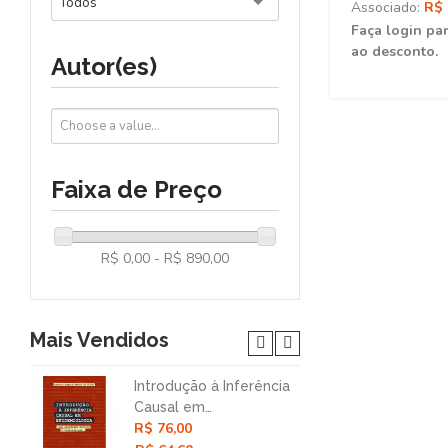
Todos
Associado:
R$ 
Faça login par
ao desconto.
Autor(es)
Faixa de Preço
R$ 0,00 - R$ 890,00
Mais Vendidos
Introdução à Inferência
Nar
Causal em
Col
R$ 76,00
R$ 
Epidemiologia: Uma
Mét