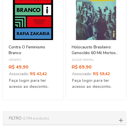
Contra O Feminismo
Holocausto Brasileiro:
Branco
Genocídio 60 Mil Mortos
No Maior Hospício Do
GÊNERO
SAÚDE MENTAL
Brasil
R$ 49,90
R$ 69,90
Associado:
R$ 42,42
Associado:
R$ 59,42
Faça login para ter
Faça login para ter
acesso ao desconto.
acesso ao desconto.
FILTRO
(1794 products)