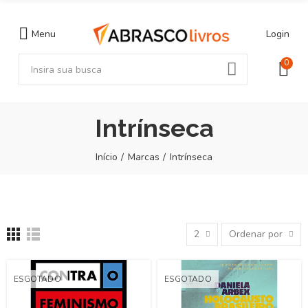
Menu
Login
0
Intrínseca
Início
Marcas
Intrínseca
2
Ordenar por
ESGOTADO
ESGOTADO