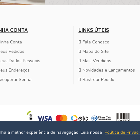
NHA CONTA
LINKS ÚTEIS
inha Conta
Fale Conosco
eus Pedidos
Mapa do Site
eus Dados Pessoais
Mais Vendidos
eus Endereços
Novidades e Lançamentos
ecuperar Senha
Rastrear Pedido
enha a melhor experiência de navegação. Leia nossa
Política de Privac