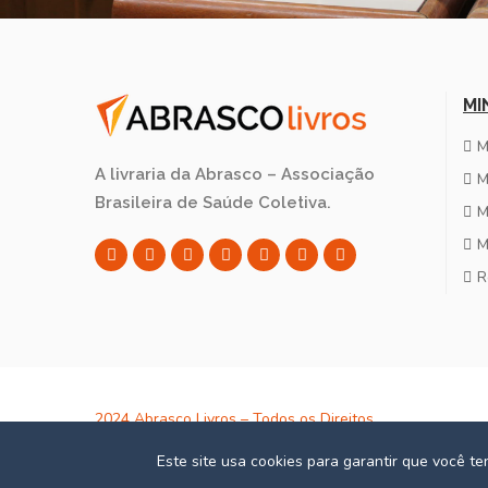
MI
M
A livraria da Abrasco – Associação
M
Brasileira de Saúde Coletiva.
M
M
R
2024 Abrasco Livros – Todos os Direitos
Reservados – CNPJ: 02.152.820/0001-24
Este site usa cookies para garantir que você t