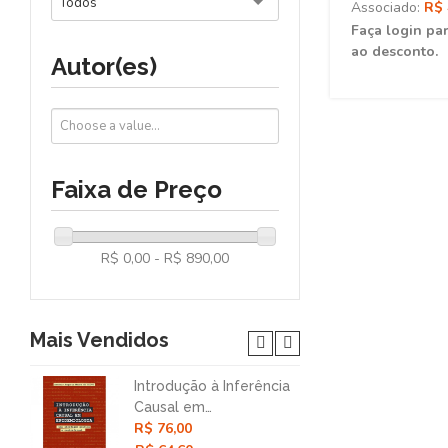
Todos
Associado:
R$ 
Faça login par
ao desconto.
Autor(es)
Faixa de Preço
R$ 0,00 - R$ 890,00
Mais Vendidos
Introdução à Inferência
Nar
Causal em
Col
R$ 76,00
R$ 
Epidemiologia: Uma
Mét