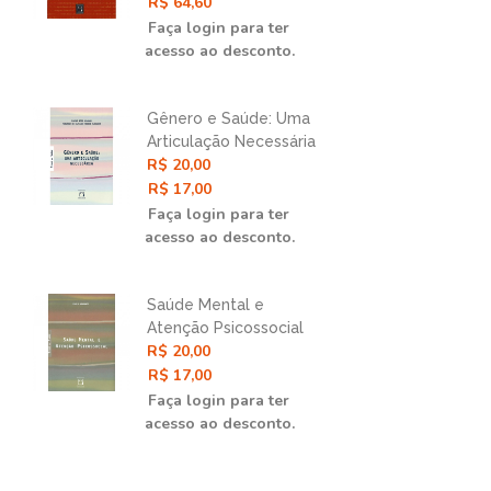
Abordagem Gráfica e
R$ 64,60
R$ 
Contrafatual
Faça login para ter
Faç
acesso ao desconto.
ace
Gênero e Saúde: Uma
Epi
Articulação Necessária
Des
R$ 20,00
R$ 
e
Déc
R$ 17,00
Nas
R$ 
Faça login para ter
Faç
acesso ao desconto.
ace
Saúde Mental e
Epi
e
Atenção Psicossocial
Ciê
R$ 20,00
R$ 
Int
R$ 17,00
R$ 
Faça login para ter
Faç
acesso ao desconto.
ace