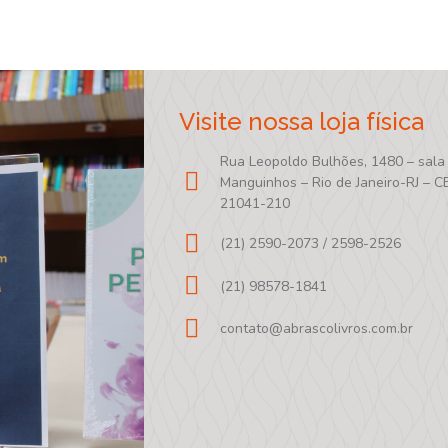
Visite nossa loja física
Rua Leopoldo Bulhões, 1480 – sala
Manguinhos – Rio de Janeiro-RJ – C
21041-210
(21) 2590-2073 / 2598-2526
(21) 98578-1841
contato@abrascolivros.com.br