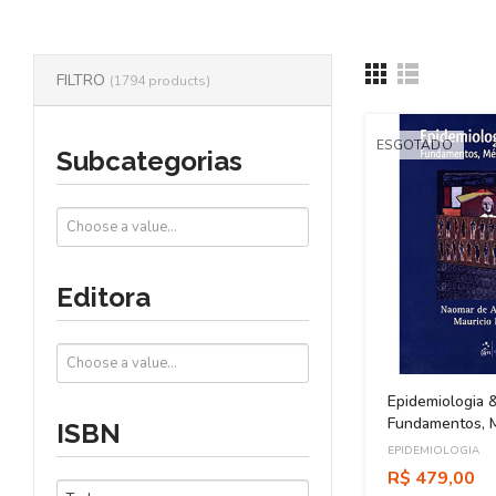
FILTRO
(1794 products)
ESGOTADO
Subcategorias
Editora
Epidemiologia 
Fundamentos, 
ISBN
Aplicações
EPIDEMIOLOGIA
R$ 479,00