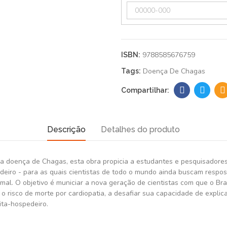
9788585676759
ISBN:
Doença De Chagas
Tags:
Descrição
Detalhes do produto
 doença de Chagas, esta obra propicia a estudantes e pesquisadores 
iro - para as quais cientistas de todo o mundo ainda buscam respost
l. O objetivo é municiar a nova geração de cientistas com que o Brasil
b o risco de morte por cardiopatia, a desafiar sua capacidade de exp
ita-hospedeiro.