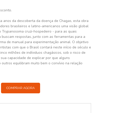
esconto.
a anos da descoberta da doença de Chagas, esta obra
dores brasileiros e latino-americanos uma visão global
o Trypanosoma cruzi-hospedeiro - para as quais
a buscam respostas, junto com as ferramentas para a
orma de manual para experimentação animal. O objetivo
ntistas com que o Brasil contará neste início de século e
cinco milhões de indíviduos chagásicos, sob o risco de
r sua capacidade de explicar por que alguns
outros equilibram muito bem o convívio na relação
COMPRAR AGORA
: