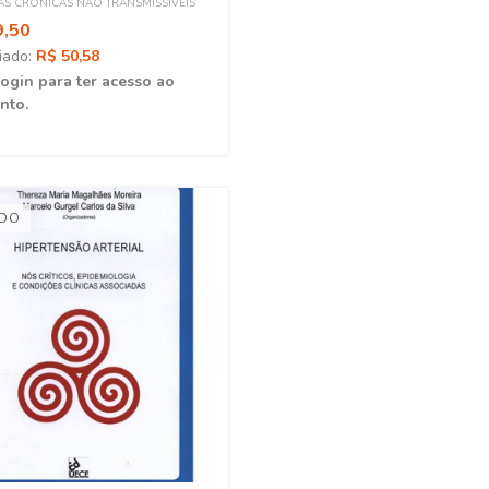
S CRÔNICAS NÃO TRANSMISSÍVEIS
9,50
iado:
R$ 50,58
login para ter acesso ao
nto.
ADO