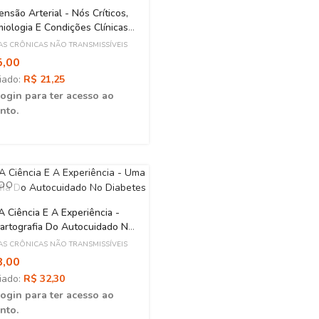
ensão Arterial - Nós Críticos,
iologia E Condições Clínicas
iadas
S CRÔNICAS NÃO TRANSMISSÍVEIS
5,00
iado:
R$ 21,25
login para ter acesso ao
nto.
ADO
A Ciência E A Experiência -
artografia Do Autocuidado No
tes
S CRÔNICAS NÃO TRANSMISSÍVEIS
8,00
iado:
R$ 32,30
login para ter acesso ao
nto.