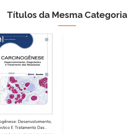
Títulos da Mesma Categoria
nogênese: Desenvolvimento,
stico E Tratamento Das
sias - Série Eixos