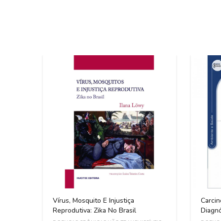
Vírus, Mosquito E Injustiça
Carci
Reprodutiva: Zika No Brasil
Diagnó
Neopla