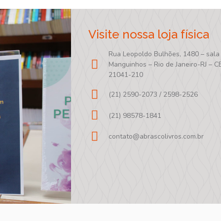
Visite nossa loja física
Rua Leopoldo Bulhões, 1480 – sala
Manguinhos – Rio de Janeiro-RJ – C
21041-210
(21) 2590-2073 / 2598-2526
(21) 98578-1841
contato@abrascolivros.com.br