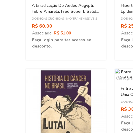
A Erradicação Do Aedes Aegypti:
Hipert
Febre Amarela, Fred Soper E Saúde
Epidem
Pública Nas Américas (1918-1968)
Assoc
DOENÇAS CRÔNICAS NÃO TRANSMISSÍVEIS
DOENÇA
R$ 60,00
R$ 2
Associado:
R$ 51,00
Assoc
Faça login para ter acesso ao
Faça 
desconto.
desco
ESGOT
Entre 
Uma C
Diabe
DOENÇA
R$ 3
Assoc
Faça 
desco