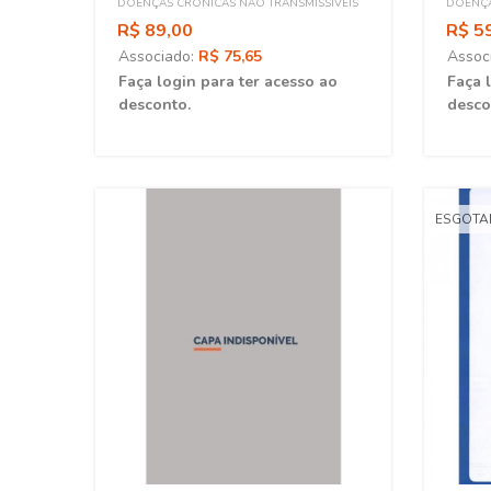
DOENÇAS CRÔNICAS NÃO TRANSMISSÍVEIS
DOENÇA
R$ 89,00
R$ 5
Associado:
R$ 75,65
Assoc
Faça login para ter acesso ao
Faça 
desconto.
desco
ESGOT