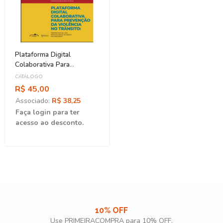
Plataforma Digital
Colaborativa Para
Prevenção Da Violência
CATÁLOGO
No Trânsito
R$ 45,00
Associado:
R$ 38,25
Faça login para ter
acesso ao desconto.
10% OFF
Use PRIMEIRACOMPRA para 10% OFF.​