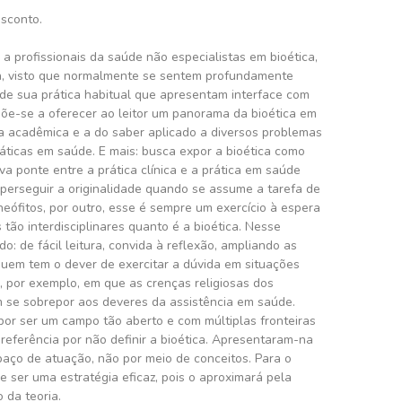
esconto.
a profissionais da saúde não especialistas em bioética,
, visto que normalmente se sentem profundamente
e sua prática habitual que apresentam interface com
põe-se a oferecer ao leitor um panorama da bioética em
na acadêmica e a do saber aplicado a diversos problemas
ráticas em saúde. E mais: busca expor a bioética como
a ponte entre a prática clínica e a prática em saúde
il perseguir a originalidade quando se assume a tarefa de
eófitos, por outro, esse é sempre um exercício à espera
 tão interdisciplinares quanto é a bioética. Nesse
do: de fácil leitura, convida à reflexão, ampliando as
uem tem o dever de exercitar a dúvida em situações
 por exemplo, em que as crenças religiosas dos
 se sobrepor aos deveres da assistência em saúde.
por ser um campo tão aberto e com múltiplas fronteiras
preferência por não definir a bioética. Apresentaram-na
paço de atuação, não por meio de conceitos. Para o
de ser uma estratégia eficaz, pois o aproximará pela
 da teoria.