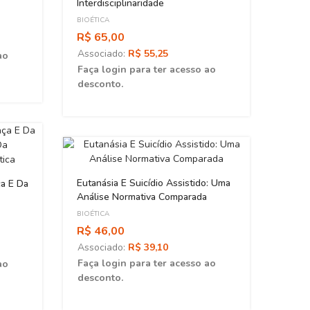
Interdisciplinaridade
BIOÉTICA
R$ 65,00
Associado:
R$ 55,25
ao
Faça login para ter acesso ao
desconto.
Cuida
Vida,
BIOÉTI
Eutanásia E Suicídio Assistido: Uma
ça E Da
R$ 2
Análise Normativa Comparada
Asso
BIOÉTICA
Faça 
R$ 46,00
desc
Associado:
R$ 39,10
Faça login para ter acesso ao
ao
desconto.