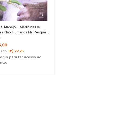
ia, Manejo E Medicina De
tas Não Humanos Na Pesquisa
a
CA
5,00
iado:
R$ 72,25
login para ter acesso ao
nto.