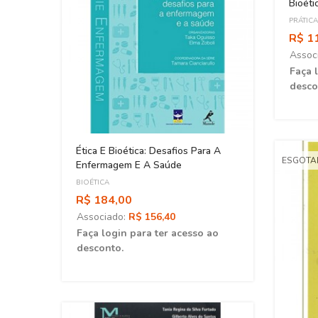
Bioét
PRÁTIC
ASSISTE
R$ 1
Assoc
Faça 
desco
Ética E Bioética: Desafios Para A
ESGOT
Enfermagem E A Saúde
BIOÉTICA
R$ 184,00
Associado:
R$ 156,40
ao
Faça login para ter acesso ao
desconto.