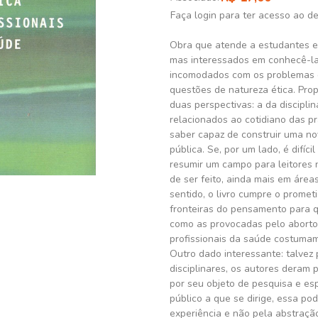
Faça login para ter acesso ao d
Obra que atende a estudantes e 
mas interessados em conhecê-la
incomodados com os problemas d
questões de natureza ética. Pro
duas perspectivas: a da discipli
relacionados ao cotidiano das p
saber capaz de construir uma nov
pública. Se, por um lado, é difíc
resumir um campo para leitores n
de ser feito, ainda mais em áreas
sentido, o livro cumpre o prometi
fronteiras do pensamento para q
como as provocadas pelo aborto,
profissionais da saúde costumam
Outro dado interessante: talvez 
disciplinares, os autores deram 
por seu objeto de pesquisa e es
público a que se dirige, essa po
experiência e não pela abstração