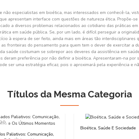
de não especialistas em bioética, mas interessados em conhecê-la, v
que apresentam interface com questões de natureza ética. Propõe-se 
licado a diversos problemas relacionados ao cotidiano das práticas em
prática em saúde pública. Se, por um lado, é difícil perseguir a origi
ício à espera de ser feito, ainda mais em áreas tão interdisciplinares 
ndo as fronteiras do pensamento para quem tem o dever de exercitar a
s da saúde costumam se sobrepor aos deveres da assistência em saúde
ores deram preferência por não definir a bioética. Apresentaram-na por
pode ser uma estratégia eficaz, pois o aproximará pela experiência e n
Títulos da Mesma Categoria
ADO
Bioética, Saúde E Sociedade
os Paliativos: Comunicação,