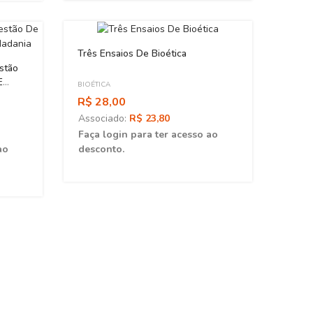
Três Ensaios De Bioética
stão
E
BIOÉTICA
R$ 28,00
Associado:
R$ 23,80
Faça login para ter acesso ao
ao
desconto.
Admir
Socie
BIOÉTI
R$ 2
Asso
Faça 
desc