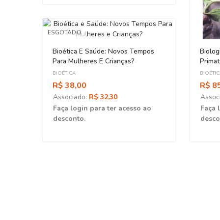
ESGOTADO
Bioética E Saúde: Novos Tempos
Biolog
Para Mulheres E Crianças?
Prima
Médic
BIOÉTICA
BIOÉTI
R$ 38,00
R$ 8
Associado:
R$ 32,30
Assoc
Faça login para ter acesso ao
Faça 
desconto.
desco