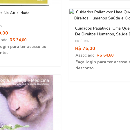
ca Na Atualidade
CA
Cuidados Paliativos: Uma Que
0,00
De Direitos Humanos, Saúde 
iado:
R$ 34,00
Cidadania
BIOÉTICA
login para ter acesso ao
R$ 76,00
nto.
Associado:
R$ 64,60
Faça login para ter acesso 
desconto.