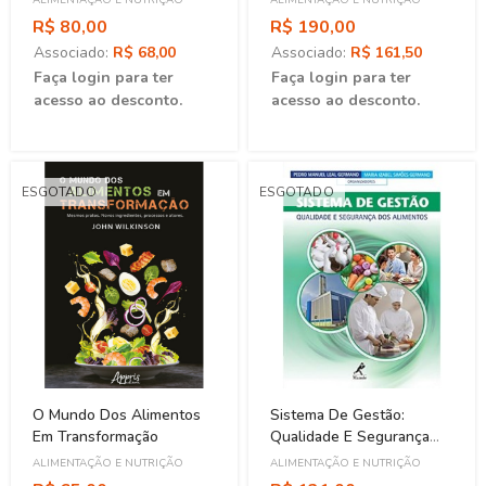
ALIMENTAÇÃO E NUTRIÇÃO
ALIMENTAÇÃO E NUTRIÇÃO
R$ 80,00
R$ 190,00
Associado:
R$ 68,00
Associado:
R$ 161,50
Faça login para ter
Faça login para ter
acesso ao desconto.
acesso ao desconto.
ESGOTADO
ESGOTADO
O Mundo Dos Alimentos
Sistema De Gestão:
Em Transformação
Qualidade E Segurança
Dos Alimentos - 1ª Edição
ALIMENTAÇÃO E NUTRIÇÃO
ALIMENTAÇÃO E NUTRIÇÃO