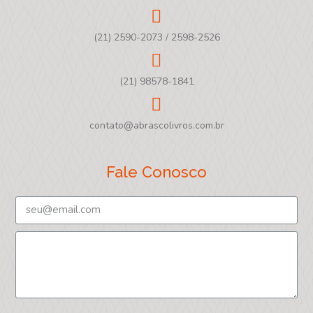
(21) 2590-2073 / 2598-2526
(21) 98578-1841
contato@abrascolivros.com.br
Fale Conosco