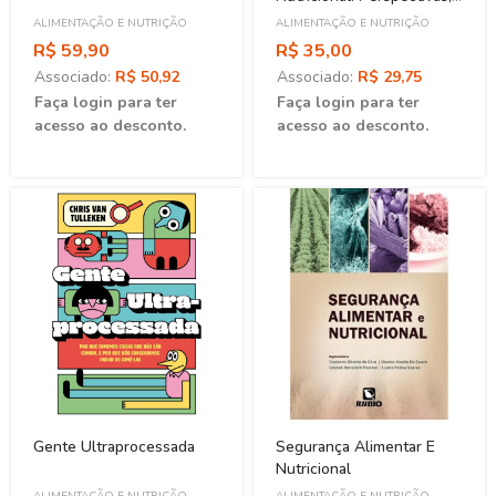
Aprendizados E Desafios
ALIMENTAÇÃO E NUTRIÇÃO
ALIMENTAÇÃO E NUTRIÇÃO
Para As Políticas Públicas
R$ 59,90
R$ 35,00
Associado:
R$ 50,92
Associado:
R$ 29,75
Faça login para ter
Faça login para ter
acesso ao desconto.
acesso ao desconto.
Gente Ultraprocessada
Segurança Alimentar E
Nutricional