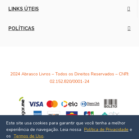
LINKS ÚTEIS
POLÍTICAS
2024 Abrasco Livros – Todos os Direitos Reservados – CNPJ:
02.152.820/0001-24
Este site usa cookies para garantir que você tenha a melhor
experiência de navegação. Leia nossa
Política de Privacidade
e
Desenvolvido por
Estúdio Massa
os
Termos de Uso
.