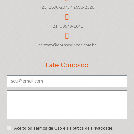
(21) 2590-2073 / 2598-2526
(21) 98578-1841
contato@abrascolivros.com.br
Fale Conosco
Aceito os
Termos de Uso
e a
Política de Privacidade
.